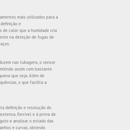
amentos mais utilizados para a
 definição e
s de calor que a humidade cria
uente na deteção de fugas de
raços.
duzem nas tubagens, o sensor
rmitindo assim com bastante
equena que seja. Além de
quências, o que facilita a
ta definição e resolução do
extensa, flexível e à prova de
sgoto e analisar o estado das
manhos e curvas, obtendo