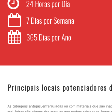
24 Horas por Dia
7 Dias por Semana
365 Dias por Ano
Principais locais potenciadores
As tubagens antigas, enferrujadas ou com materiais que são in
mal feitas são alguns dos motivos que podem originar as fugas 