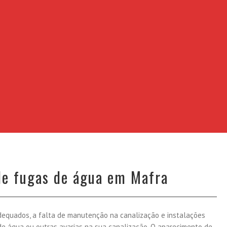
 de fugas de água em Mafra
adequados, a falta de manutenção na canalização e instalações
de água ou outras avarias na sua canalização. O aparecimento de