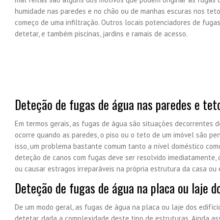
humidade nas paredes e no chão ou de manhas escuras nos teto
começo de uma infiltração. Outros locais potenciadores de fugas d
detetar, e também piscinas, jardins e ramais de acesso.
Deteção de fugas de água nas paredes e tet
Em termos gerais, as fugas de água são situações decorrentes 
ocorre quando as paredes, o piso ou o teto de um imóvel são pe
isso, um problema bastante comum tanto a nível doméstico como
deteção de canos com fugas deve ser resolvido imediatamente, 
ou causar estragos irreparáveis na própria estrutura da casa ou e
Deteção de fugas de água na placa ou laje do
De um modo geral, as fugas de água na placa ou laje dos edifício
detetar, dada a complexidade deste tipo de estruturas. Ainda as