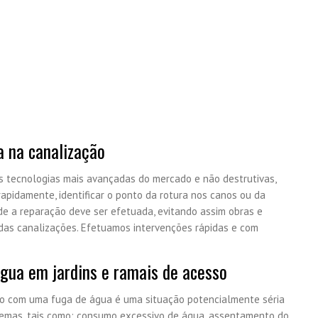
 na canalização
s tecnologias mais avançadas do mercado e não destrutivas,
rapidamente, identificar o ponto da rotura nos canos ou da
onde a reparação deve ser efetuada, evitando assim obras e
das canalizações. Efetuamos intervenções rápidas e com
gua em jardins e ramais de acesso
o com uma fuga de água é uma situação potencialmente séria
emas, tais como: consumo excessivo de água, assentamento do