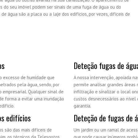
s do seu imóvel podem ser sinais de uma fuga de água ou do
e água são a placa ou a laje dos edifícios, por vezes, difíceis de
os
Deteção fugas de água
do excesso de humidade que
A nossa intervenção, apoiada na
netrados pela água, sendo, por
permite analisar grandes áreas 
 empresarial. Qualquer sinal de
infiltração e sinalizar o local 
de forma a evitar uma inundação
custos desnecessários ao nível 
difício.
garantia.
s edifícios
Deteção de fugas de á
s são das mais difíceis de
Um jardim ou um ramal de acess
sim, os técnicos da Telesgotos
que pode causar inúmeros probl