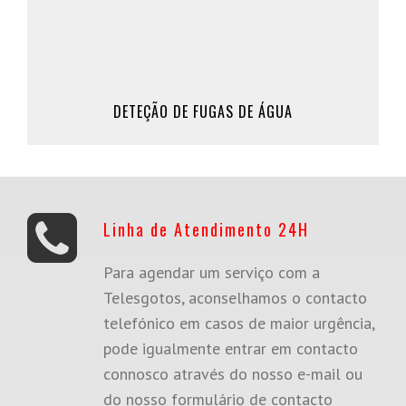
Marque Já a sua deteção de fugas de água, ou
clique em saber mais, para mais informações.
961 309 200 / 911 862 370
DETEÇÃO DE FUGAS DE ÁGUA
Saber Mais
Linha de Atendimento 24H
Para agendar um serviço com a
Telesgotos, aconselhamos o contacto
telefónico em casos de maior urgência,
pode igualmente entrar em contacto
connosco através do nosso e-mail ou
do nosso formulário de contacto