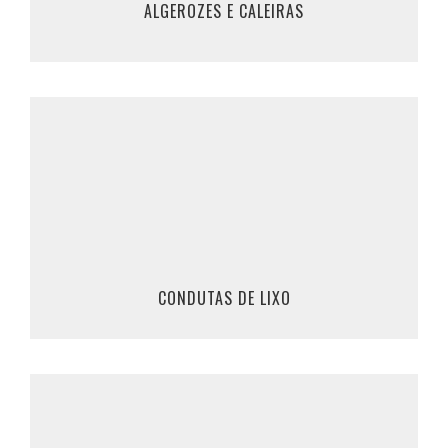
ALGEROZES E CALEIRAS
SABER MAIS
Desentupimentos de Condutas de Lixo
Marque Já o seu desentupimento de conduta
de lixo, ou clique em saber mais, para mais
informações.
961 309 200 / 911 862 370
CONDUTAS DE LIXO
SABER MAIS
Deteção de Fugas de Água