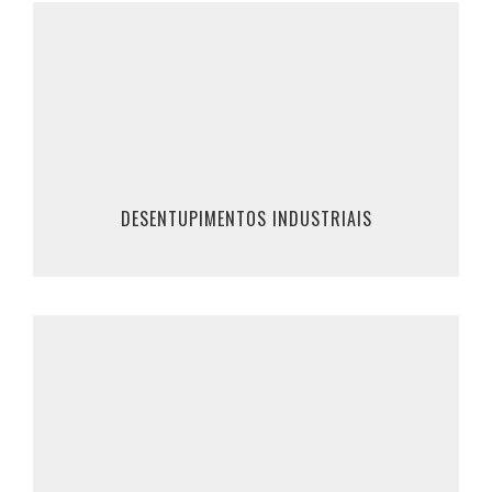
Desentupimentos Industriais
Marque Já o seu Desentupimento Industrial, ou
clique em saber mais, para mais informações.
219 530 894 / 224 959 762
961 309 200 / 911 862 370
DESENTUPIMENTOS INDUSTRIAIS
SABER MAIS
Limpeza de Fossas
Marque Já a sua limpeza de fossa, ou clique
em saber mais, para mais informações.
219 530 894 / 224 959 762