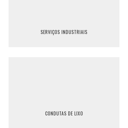
em saber mais, para mais informações.
219 530 894 / 224 959 762
961 309 200 / 911 862 370
SERVIÇOS INDUSTRIAIS
SABER MAIS
Desentupimentos de Condutas de Lixo
Marque Já o seu desentupimento de conduta
de lixo, ou clique em saber mais, para mais
informações.
219 530 894 / 224 959 762
CONDUTAS DE LIXO
961 309 200 / 911 862 370