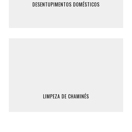
DESENTUPIMENTOS DOMÉSTICOS
961 309 200 / 911 862 370
Saber Mais
Limpeza de Chaminés
Marque Já a sua limpeza de chaminé, ou clique
em saber mais, para mais informações.
219 530 894 / 224 959 762
961 309 200 / 911 862 370
LIMPEZA DE CHAMINÉS
Saber Mais