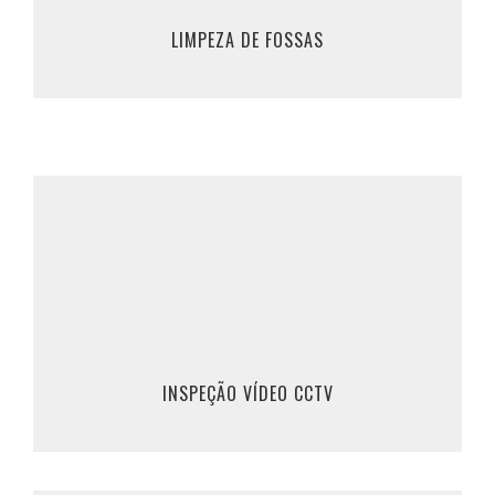
961 309 200 / 911 862 370
LIMPEZA DE FOSSAS
SABER MAIS
Inspeção Vídeo
Marque a sua inspeção vídeo, ou clique em
saber mais, para mais informações.
219 530 894 / 224 959 762
961 309 200 / 911 862 370
INSPEÇÃO VÍDEO CCTV
SABER MAIS