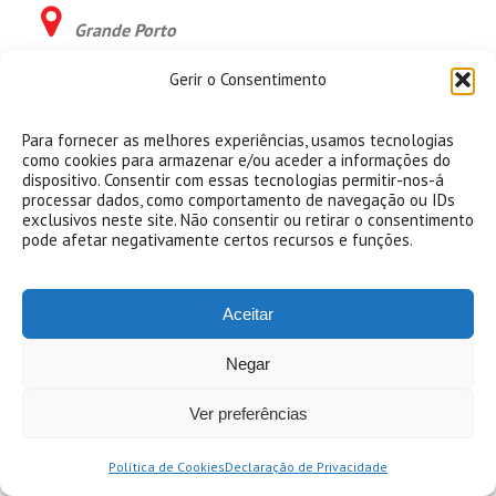
Grande Porto
Gerir o Consentimento
Margem Sul
Para fornecer as melhores experiências, usamos tecnologias
Sintra
como cookies para armazenar e/ou aceder a informações do
dispositivo. Consentir com essas tecnologias permitir-nos-á
processar dados, como comportamento de navegação ou IDs
Cascais
exclusivos neste site. Não consentir ou retirar o consentimento
pode afetar negativamente certos recursos e funções.
Oeiras
Aceitar
Negar
Amadora
Ver preferências
Loures
Política de Cookies
Declaração de Privacidade
Odivelas