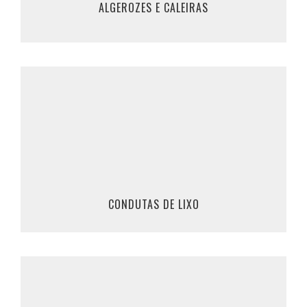
ALGEROZES E CALEIRAS
SABER MAIS
Desentupimentos de Condutas de Lixo
Marque Já o seu desentupimento de conduta
de lixo, ou clique em saber mais, para mais
informações.
961 309 200 / 911 862 370
CONDUTAS DE LIXO
SABER MAIS
Deteção de Fugas de Água