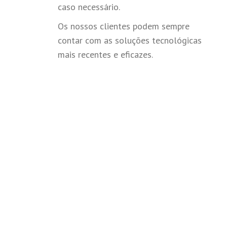
caso necessário.
Os nossos clientes podem sempre
contar com as soluções tecnológicas
mais recentes e eficazes.
URGÊNCIAS 24h
CONTACTE-NOS JÁ!
24 Horas por / Dia 7 Dias por Semana / 365 Dias por Ano