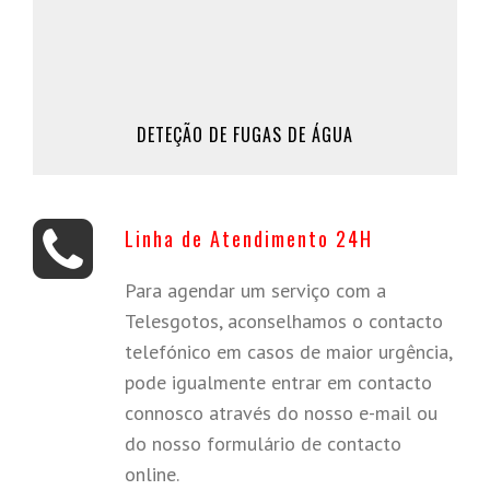
Marque Já a sua deteção de fugas de água, ou
clique em saber mais, para mais informações.
961 309 200 / 911 862 370
DETEÇÃO DE FUGAS DE ÁGUA
Saber Mais
Linha de Atendimento 24H
Para agendar um serviço com a
Telesgotos, aconselhamos o contacto
telefónico em casos de maior urgência,
pode igualmente entrar em contacto
connosco através do nosso e-mail ou
do nosso formulário de contacto
online.