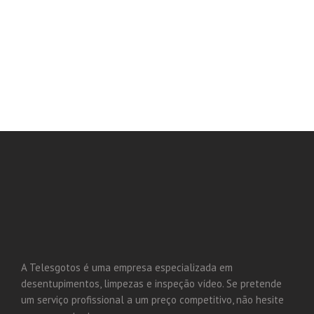
911 862 370
A Telesgotos é uma empresa especializada em
desentupimentos, limpezas e inspeção vídeo. Se pretende
um serviço profissional a um preço competitivo, não hesite