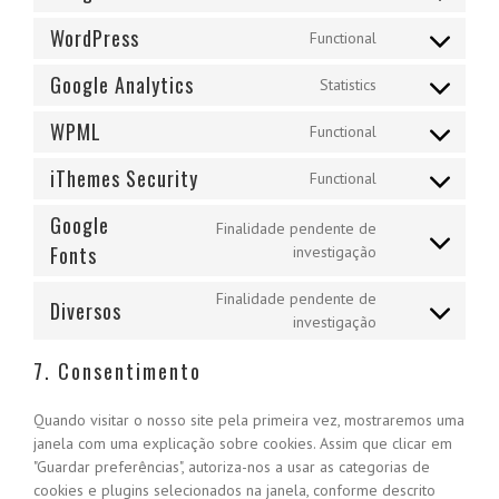
service
Consent
tawk
to
WordPress
Functional
service
Consent
google-
to
Google Analytics
Statistics
recaptcha
service
Consent
wordpress
to
WPML
Functional
service
Consent
google-
to
iThemes Security
Functional
analytics
service
Consent
wpml
to
Google
Finalidade pendente de
service
Fonts
Consent
investigação
ithemes-
to
security
service
Finalidade pendente de
Diversos
google-
Consent
investigação
fonts
to
7. Consentimento
service
diversos
Quando visitar o nosso site pela primeira vez, mostraremos uma
janela com uma explicação sobre cookies. Assim que clicar em
"Guardar preferências", autoriza-nos a usar as categorias de
cookies e plugins selecionados na janela, conforme descrito