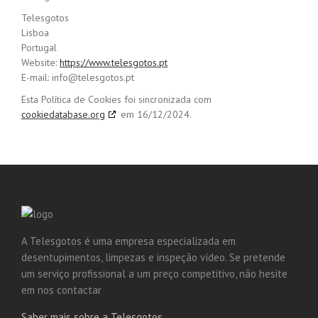
Telesgotos
Lisboa
Portugal
Website:
https://www.telesgotos.pt
E-mail:
info@
telesgotos.pt
Esta Política de Cookies foi sincronizada com
cookiedatabase.org
em 16/12/2024.
A Telesgotos é uma empresa especializada em
desentupimentos, limpezas e inspeção vídeo. Se pretende
um serviço profissional a um preço competitivo, não hesite
em nos contactar
Saber mais sobre a Telesgotos